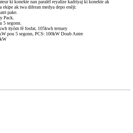
eur ki konekte nan paralèl reyalize kadriyaj ki konekte ak
a ekipe ak twa diferan medya depo enèji:
atri pake.
y Pack.
u 5 segonn.
kwh ityòm fè fosfat, 105kwh ternary
W pou 5 segonn, PCS: 100kW Doub Antre
20kW