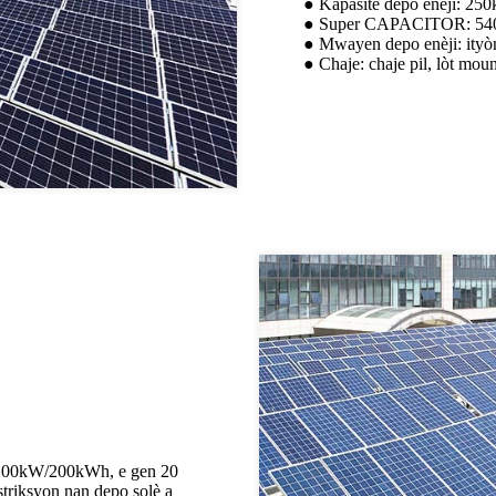
● Kapasite depo enèji: 2
● Super CAPACITOR: 5
● Mwayen depo enèji: ityòm
● Chaje: chaje pil, lòt mou
e 100kW/200kWh, e gen 20
striksyon nan depo solè a