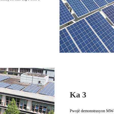
Ka 3
Pwojè demonstrasyon MW-n