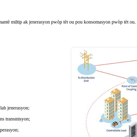
emantè miltip ak jenerasyon pwòp tèt ou pou konsomasyon pwòp tèt ou.
vlab jenerasyon;
ans transmisyon;
operasyon;