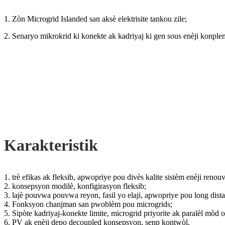
1. Zòn Microgrid Islanded san aksè elektrisite tankou zile;
2. Senaryo mikrokrid ki konekte ak kadriyaj ki gen sous enèji konpl
Karakteristik
1. trè efikas ak fleksib, apwopriye pou divès kalite sistèm enèji renou
2. konsepsyon modilè, konfigirasyon fleksib;
3. lajè pouvwa pouvwa reyon, fasil yo elaji, apwopriye pou long dist
4. Fonksyon chanjman san pwoblèm pou microgrids;
5. Sipòte kadriyaj-konekte limite, microgrid priyorite ak paralèl mòd 
6. PV ak enèji depo decoupled konsepsyon, senp kontwòl.