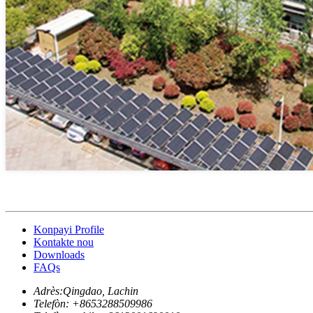
Konpayi Profile
Kontakte nou
Downloads
FAQs
Adrès:
Qingdao, Lachin
Telefòn: +
8653288509986