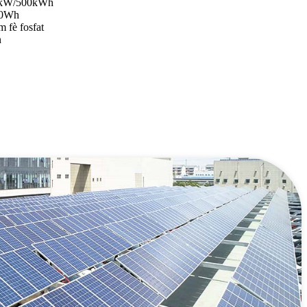
50kW/500kWh
40Wh
 fè fosfat
n