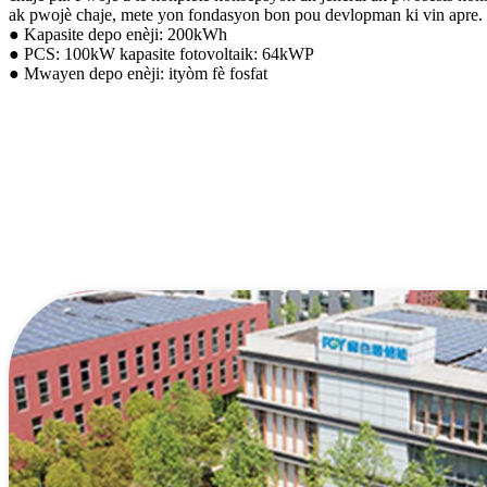
ak pwojè chaje, mete yon fondasyon bon pou devlopman ki vin apre.
● Kapasite depo enèji: 200kWh
● PCS: 100kW kapasite fotovoltaik: 64kWP
● Mwayen depo enèji: ityòm fè fosfat