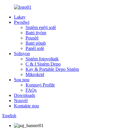
Lakay
Pwodwi
Sistèm enèji solè
Batri ityòm
Pousèè
Batri pòtab
Panèl solè
Solisyon
Sistèm fotovoltaik
C & I Sistèm Depo
Kay & Portable Depo Sistèm
Mikrokrid
Sou nou
Konpayi Profile
FAQs
Downloads
Nouvèl
Kontakte nou
English