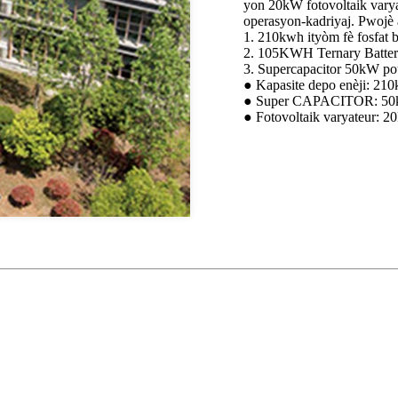
yon 20kW fotovoltaik varyat
operasyon-kadriyaj. Pwojè 
1. 210kwh ityòm fè fosfat b
2. 105KWH Ternary Batter
3. Supercapacitor 50kW po
● Kapasite depo enèji: 210
● Super CAPACITOR: 50k
● Fotovoltaik varyateur: 