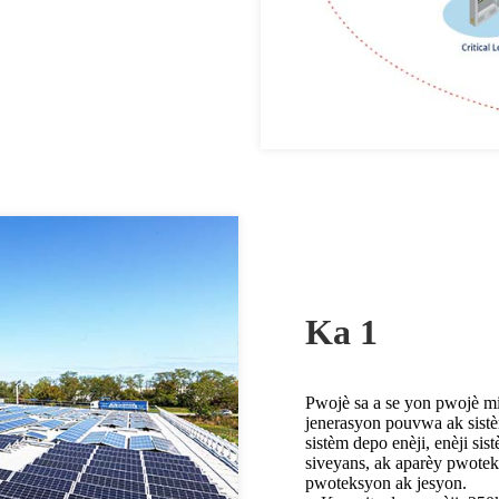
Ka 1
Pwojè sa a se yon pwojè mik
jenerasyon pouvwa ak sistè
sistèm depo enèji, enèji sis
siveyans, ak aparèy pwotek
pwoteksyon ak jesyon.