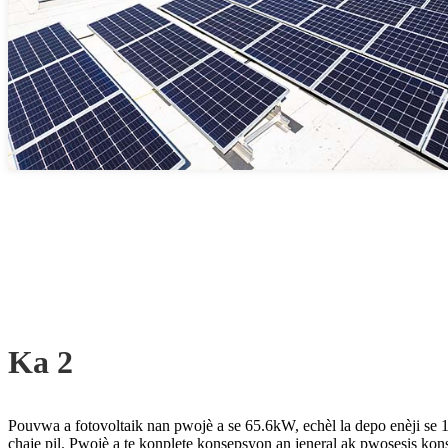
Ka 2
Pouvwa a fotovoltaik nan pwojè a se 65.6kW, echèl la depo enèji s
chaje pil. Pwojè a te konplete konsepsyon an jeneral ak pwosesis kon