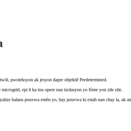
a
ontwòl, pwoteksyon ak jesyon dapre objektif Predetermined.
microgrid, epi li ka tou opere nan izolasyon yo fòme yon zile zile.
reyalize balans pouvwa entèn yo, bay pouvwa ki estab nan chay la, ak