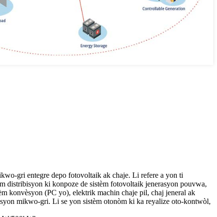
wo-gri entegre depo fotovoltaik ak chaje. Li refere a yon ti
m distribisyon ki konpoze de sistèm fotovoltaik jenerasyon pouvwa,
tèm konvèsyon (PC yo), elektrik machin chaje pil, chaj jeneral ak
syon mikwo-gri. Li se yon sistèm otonòm ki ka reyalize oto-kontwòl,