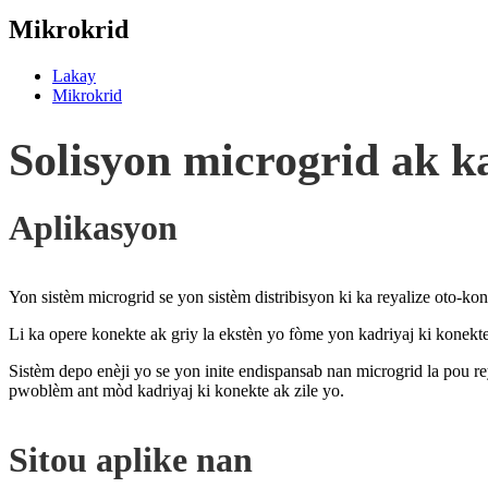
Mikrokrid
Lakay
Mikrokrid
Solisyon microgrid ak k
Aplikasyon
Yon sistèm microgrid se yon sistèm distribisyon ki ka reyalize oto-k
Li ka opere konekte ak griy la ekstèn yo fòme yon kadriyaj ki konekte 
Sistèm depo enèji yo se yon inite endispansab nan microgrid la pou 
pwoblèm ant mòd kadriyaj ki konekte ak zile yo.
Sitou aplike nan