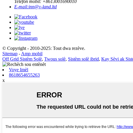
Telefòn mobil: +
8613001690010
E-mail:
inn@v-land.ltd
© Copyright - 2010-2025: Tout dwa rezève.
Sitemap
-
Amp mobil
Off Grid Sistèm Solè
,
Twous solè
,
Sistèm solè ibrid
,
Kay Sèvi ak Sis
Voye Imèl
8618654655263
x