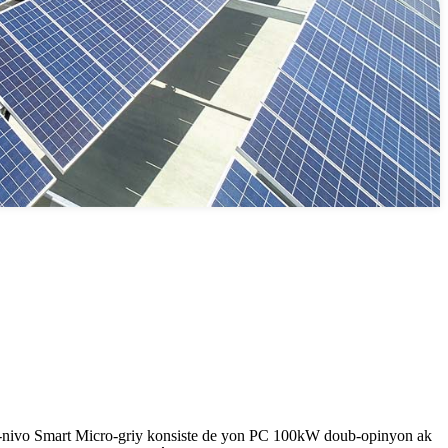
ivo Smart Micro-griy konsiste de yon PC 100kW doub-opinyon ak