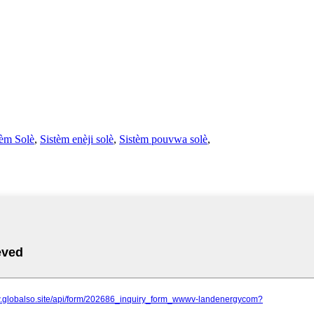
tèm Solè
,
Sistèm enèji solè
,
Sistèm pouvwa solè
,